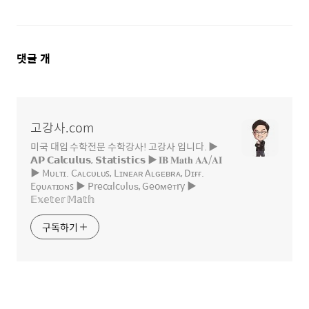
댓
댓글
개
글
영
역
고강사.com
미국 대입 수학전문 수학강사! 고강사 입니다. ▶
𝗔𝗣 𝗖𝗮𝗹𝗰𝘂𝗹𝘂𝘀, 𝗦𝘁𝗮𝘁𝗶𝘀𝘁𝗶𝗰𝘀 ▶ 𝐈𝐁 𝐌𝐚𝐭𝐡 𝐀𝐀/𝐀𝐈
▶ Mᴜʟᴛɪ. Cᴀʟᴄᴜʟᴜꜱ, Lɪɴᴇᴀʀ Aʟɢᴇʙʀᴀ, Dɪғғ.
Eϙᴜᴀᴛɪᴏɴꜱ ▶ Precαlcυlυѕ, Geoмeтry ▶
𝔼𝕩𝕖𝕥𝕖𝕣 𝕄𝕒𝕥𝕙
구독하기