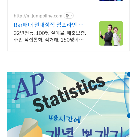
(SA)인증
http://m.jumpoline.com
광고
Bar매매 절대정직 점포라인 빠
른 직거래 & 안전중개거래
32년전통, 100% 실매물, 매출보증,
주인 직접통화, 직거래, 150명에이
전트