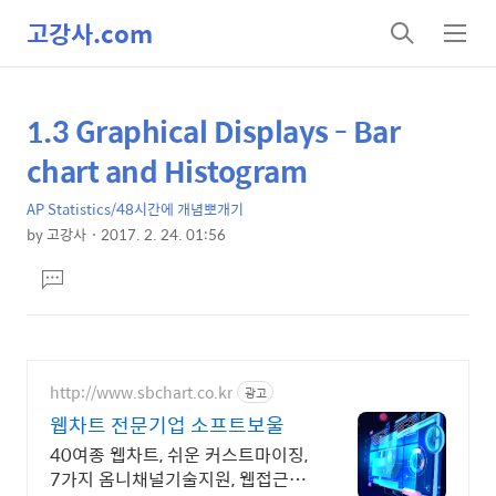
고강사.com
검
메
색
뉴
1.3 Graphical Displays - Bar
상
본
문
세
chart and Histogram
제
컨
목
AP Statistics/48시간에 개념뽀개기
텐
by
고강사
2017. 2. 24. 01:56
츠
본
댓
문
글
달
기
http://www.sbchart.co.kr
광고
웹차트 전문기업 소프트보울
40여종 웹차트, 쉬운 커스트마이징,
7가지 옴니채널기술지원, 웹접근성