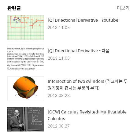
관련글
더보기
[Q] Driectional Derivative - Youtube
2013.11.05
[Q] Driectional Derivative - 다음
2013.11.05
Intersection of two cylinders (직교하는 두
원기둥이 겹치는 부분의 부피)
2013.08.23
[OCW] Calculus Revisited: Multivariable
Calculus
2012.08.27