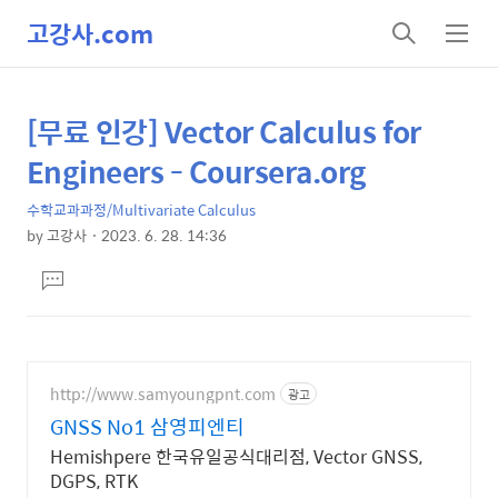
고강사.com
검
메
색
뉴
[무료 인강] Vector Calculus for
상
본
문
세
Engineers - Coursera.org
제
컨
목
수학교과과정/Multivariate Calculus
텐
by
고강사
2023. 6. 28. 14:36
츠
본
댓
문
글
달
기
http://www.samyoungpnt.com
광고
GNSS No1 삼영피엔티
Hemishpere 한국유일공식대리점, Vector GNSS,
DGPS, RTK