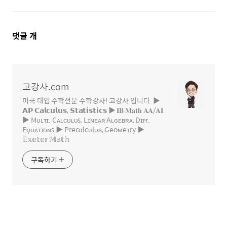
댓
댓글
개
글
영
역
고강사.com
미국 대입 수학전문 수학강사! 고강사 입니다. ▶
𝗔𝗣 𝗖𝗮𝗹𝗰𝘂𝗹𝘂𝘀, 𝗦𝘁𝗮𝘁𝗶𝘀𝘁𝗶𝗰𝘀 ▶ 𝐈𝐁 𝐌𝐚𝐭𝐡 𝐀𝐀/𝐀𝐈
▶ Mᴜʟᴛɪ. Cᴀʟᴄᴜʟᴜꜱ, Lɪɴᴇᴀʀ Aʟɢᴇʙʀᴀ, Dɪғғ.
Eϙᴜᴀᴛɪᴏɴꜱ ▶ Precαlcυlυѕ, Geoмeтry ▶
𝔼𝕩𝕖𝕥𝕖𝕣 𝕄𝕒𝕥𝕙
구독하기