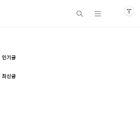
검
메
색
뉴
추
인기글
가
정
최신글
보