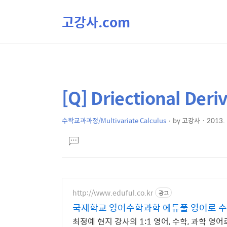
고강사.com
[Q] Driectional Deri
상
본
문
세
제
수학교과과정/Multivariate Calculus
by
고강사
2013. 
컨
본
목
텐
댓
문
글
츠
달
기
http://www.eduful.co.kr
광고
국제학교 영어수학과학 에듀풀 영어로 수
최정예 현지 강사의 1:1 영어, 수학, 과학 