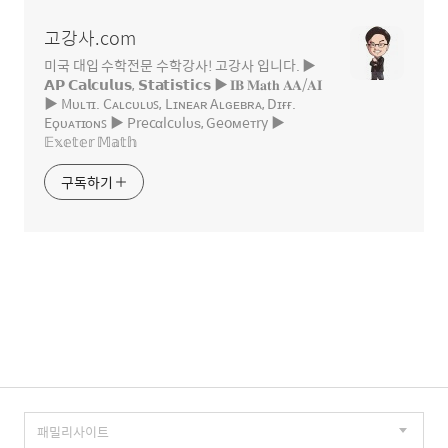
역
고강사.com
미국 대입 수학전문 수학강사! 고강사 입니다. ▶
𝗔𝗣 𝗖𝗮𝗹𝗰𝘂𝗹𝘂𝘀, 𝗦𝘁𝗮𝘁𝗶𝘀𝘁𝗶𝗰𝘀 ▶ 𝐈𝐁 𝐌𝐚𝐭𝐡 𝐀𝐀/𝐀𝐈
▶ Mᴜʟᴛɪ. Cᴀʟᴄᴜʟᴜꜱ, Lɪɴᴇᴀʀ Aʟɢᴇʙʀᴀ, Dɪғғ.
Eϙᴜᴀᴛɪᴏɴꜱ ▶ Precαlcυlυѕ, Geoмeтry ▶
𝔼𝕩𝕖𝕥𝕖𝕣 𝕄𝕒𝕥𝕙
구독하기