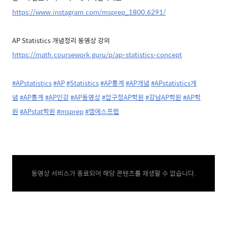
https://www.instagram.com/msprep_1800.6291/
AP Statistics 개념정리 동영상 강의
https://math.coursework.guru/p/ap-statistics-concept
#APstatistics
#AP
#Statistics
#AP통계
#AP개념
#APstatistics개
념
#AP통계
#AP인강
#AP동영상
#압구정AP학원
#강남AP학원
#AP학
원
#APstat학원
#msprep
#엠에스프렙
동영상 서비스가 종료되어 해당 콘텐츠를 재생할 수 없습니다.