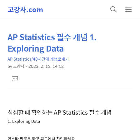
고강사.com
검
메
색
뉴
AP Statistics 필수 개념 1.
상
본
문
세
Exploring Data
제
컨
목
AP Statistics/48시간에 개념뽀개기
텐
by
고강사
2023. 2. 15. 14:12
츠
본
댓
문
글
달
기
심심할 때 확인하는 AP Statistics 필수 개념
1. Exploring Data
인스타 팔로우 하고 피드에서 확인하세요