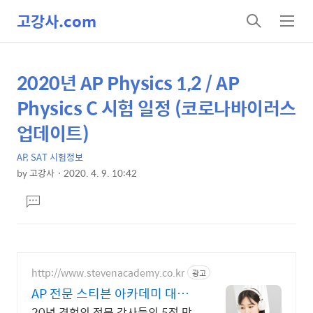
고강사.com
검
메
색
뉴
2020년 AP Physics 1,2 / AP
상
본
문
세
Physics C 시험 일정 (코로나바이러스
제
컨
업데이트)
목
텐
AP, SAT 시험정보
츠
by
고강사
2020. 4. 9. 10:42
본
댓
문
글
달
기
http://www.stevenacademy.co.kr
광고
AP 전문 스티븐 아카데미 대치
동 포함 세계 최고강사진
20년 경험의 전문 강사들의 5점 만