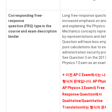
Corresponding free-
Long free-response question, 
response
increased emphasis on analyz
question (FRQ) type in the
and explaining the Physics C:
course and exam description
Mechanics concepts represen
binder
by representations and data.
Question will have less emphas
pure calculations due to exam
administration security protoc
See Question 3 on the 2017 AP
Physics 1 Exam as an example
※
이전 AP C Exam에서는 나오
형식의 문제입니다. AP Physic 1
AP Physics 2 Exam의 Free
Response Question에서
Qualitative/Quantitative
Translation라는 형식의 문제