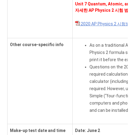
Unit 7 Quantum, Atomic, and 
자세한 AP Physics 2 시험
2020 AP Physics 2 시험범
Other course-specific info
As on a traditional AP 
Physics 2 formula shee
print it before the exam
Questions on the 2020 
required calculations c
calculator (including on
required. However, use o
Simple (“four-function”)
computers and phones (i
and can be installed be
Make-up test date and time
Date: June 2