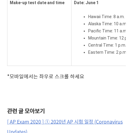
Make-up test date and time
Date: June 1
Hawaii Time: 8 a.m.
Alaska Time: 10 a.m.
Pacific Time: 11 a.m.
Mountain Time: 12 p.m.
Central Time: 1 p.m.
Eastern Time: 2 p.m.
*모바일에서는 좌우로 스크롤 하세요
관련 글 모아보기
[ AP Exam 2020 ] ① 2020년 AP 시험 일정 (Coronavirus
Updates)