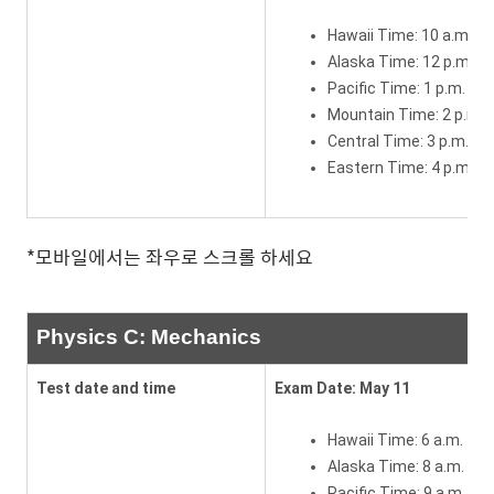
Hawaii Time: 10 a.m.
Alaska Time: 12 p.m.
Pacific Time: 1 p.m.
Mountain Time: 2 p.m.
Central Time: 3 p.m.
Eastern Time: 4 p.m.
*모바일에서는 좌우로 스크롤 하세요
Physics C: Mechanics
Test date and time
Exam Date: May 11
Hawaii Time: 6 a.m.
Alaska Time: 8 a.m.
Pacific Time: 9 a.m.