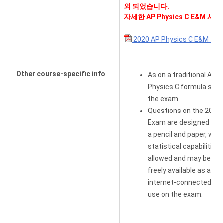
외 되었습니다.
자세한 AP Physics C E&M
2020 AP Physics C E&M
Other course-specific info
As on a traditional AP 
Physics C formula sheet
the exam.
Questions on the 2020 
Exam are designed such
a pencil and paper, with
statistical capabilities
allowed and may be help
freely available as apps
internet-connected devi
use on the exam.