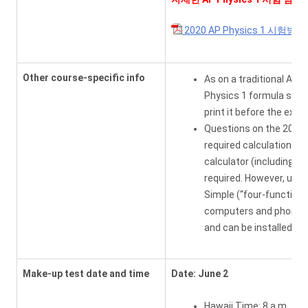
2020 AP Physics 1 시험범
Other course-specific info
As on a traditional AP 
Physics 1 formula shee
print it before the exam
Questions on the 2020 
required calculations c
calculator (including on
required. However, use o
Simple (“four-function”)
computers and phones (i
and can be installed be
Make-up test date and time
Date: June 2
Hawaii Time: 8 a.m.