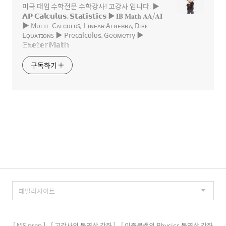
미국 대입 수학전문 수학강사! 고강사 입니다. ▶
𝗔𝗣 𝗖𝗮𝗹𝗰𝘂𝗹𝘂𝘀, 𝗦𝘁𝗮𝘁𝗶𝘀𝘁𝗶𝗰𝘀 ▶ 𝐈𝐁 𝐌𝐚𝐭𝐡 𝐀𝐀/𝐀𝐈
▶ Mᴜʟᴛɪ. Cᴀʟᴄᴜʟᴜꜱ, Lɪɴᴇᴀʀ Aʟɢᴇʙʀᴀ, Dɪғғ.
Eϙᴜᴀᴛɪᴏɴꜱ ▶ Precαlcυlυѕ, Geoмeтry ▶
𝔼𝕩𝕖𝕥𝕖𝕣 𝕄𝕒𝕥𝕙
구독하기
[ MS prep ]
[ 고강사의 동영상 강좌 ]
[ 이준문쌤의 Physics 동영상 강좌