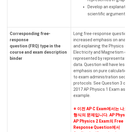
Develop an explanation 
scientific argument
Corresponding free-
Long free-response question, 
response
increased emphasis on analyz
question (FRQ) type in the
and explaining the Physics C:
course and exam description
Electricity and Magnetism co
binder
represented by representation
data. Question will have less
emphasis on pure calculations
to exam administration securi
protocols. See Question 3 on t
2017 AP Physics 1 Exam as an
example.
※
이전 AP C Exam에서는 나오
형식의 문제입니다. AP Physic 1
AP Physics 2 Exam의 Free
Response Question에서