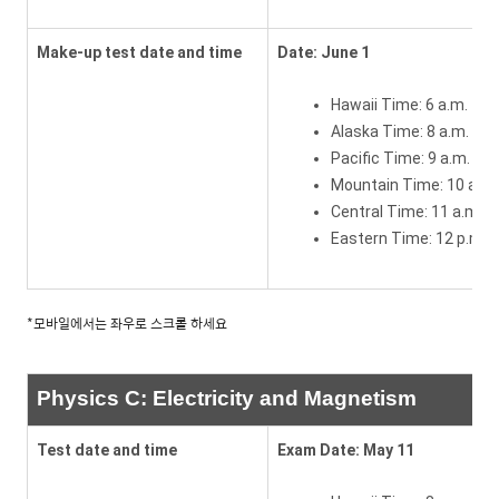
Make-up test date and time
Date: June 1
Hawaii Time: 6 a.m.
Alaska Time: 8 a.m.
Pacific Time: 9 a.m.
Mountain Time: 10 a.m.
Central Time: 11 a.m.
Eastern Time: 12 p.m.
*모바일에서는 좌우로 스크롤 하세요
Physics C: Electricity and Magnetism
Test date and time
Exam Date: May 11