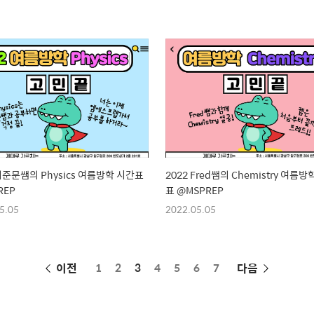
 이준문쌤의 Physics 여름방학 시간표
2022 Fred쌤의 Chemistry 여름방
REP
표 @MSPREP
5.05
2022.05.05
페
이전
1
2
3
4
5
6
7
다음
이
징