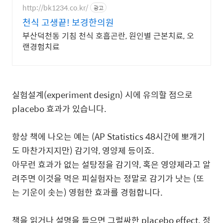
http://bk1234.co.kr/
광고
천식 고생끝! 보경한의원
부산덕천동 기침 천식 호흡곤란, 원인별 근본치료, 오
랜경험치료
실험설계(experiment design) 시에 유의할 점으로
placebo 효과가 있습니다.
항상 책에 나오는 예는 (AP Statistics 48시간에 뽀개기
도 마찬가지지만) 감기약, 영양제 등이죠.
아무런 효과가 없는 설탕정을 감기약, 혹은 영양제라고 알
려주면 이것을 먹은 피실험자는 정말로 감기가 낫는 (또
는 기운이 솟는) 영험한 효과를 경험합니다.
책을 읽거나 설명을 들으면 그럴싸한 placebo effect. 정