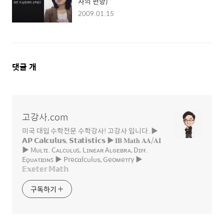
사의 편향)
2009.01.15
댓
댓글
개
글
영
역
고강사.com
미국 대입 수학전문 수학강사! 고강사 입니다. ▶
𝗔𝗣 𝗖𝗮𝗹𝗰𝘂𝗹𝘂𝘀, 𝗦𝘁𝗮𝘁𝗶𝘀𝘁𝗶𝗰𝘀 ▶ 𝐈𝐁 𝐌𝐚𝐭𝐡 𝐀𝐀/𝐀𝐈
▶ Mᴜʟᴛɪ. Cᴀʟᴄᴜʟᴜꜱ, Lɪɴᴇᴀʀ Aʟɢᴇʙʀᴀ, Dɪғғ.
Eϙᴜᴀᴛɪᴏɴꜱ ▶ Precαlcυlυѕ, Geoмeтry ▶
𝔼𝕩𝕖𝕥𝕖𝕣 𝕄𝕒𝕥𝕙
구독하기