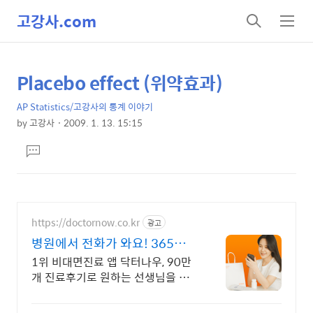
고강사.com
검
메
색
뉴
Placebo effect (위약효과)
상
본
문
세
AP Statistics/고강사의 통계 이야기
제
컨
by
고강사
2009. 1. 13. 15:15
목
본
텐
댓
문
츠
글
달
기
https://doctornow.co.kr
광고
병원에서 전화가 와요! 365일
24시간 진료가능
1위 비대면진료 앱 닥터나우, 90만
개 진료후기로 원하는 선생님을 선
택해요!