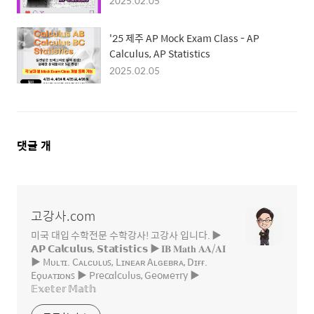
2025.02.05
'25 제주 AP Mock Exam Class - AP
Calculus, AP Statistics
2025.02.05
댓
댓글
개
글
영
역
고강사.com
미국 대입 수학전문 수학강사! 고강사 입니다. ▶
𝗔𝗣 𝗖𝗮𝗹𝗰𝘂𝗹𝘂𝘀, 𝗦𝘁𝗮𝘁𝗶𝘀𝘁𝗶𝗰𝘀 ▶ 𝐈𝐁 𝐌𝐚𝐭𝐡 𝐀𝐀/𝐀𝐈
▶ Mᴜʟᴛɪ. Cᴀʟᴄᴜʟᴜꜱ, Lɪɴᴇᴀʀ Aʟɢᴇʙʀᴀ, Dɪғғ.
Eϙᴜᴀᴛɪᴏɴꜱ ▶ Precαlcυlυѕ, Geoмeтry ▶
𝔼𝕩𝕖𝕥𝕖𝕣 𝕄𝕒𝕥𝕙