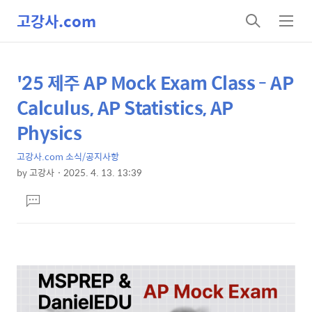
고강사.com
검
메
색
뉴
'25 제주 AP Mock Exam Class - AP
상
본
문
세
Calculus, AP Statistics, AP
제
컨
Physics
목
텐
고강사.com 소식/공지사항
츠
by
고강사
2025. 4. 13. 13:39
본
댓
문
글
달
기