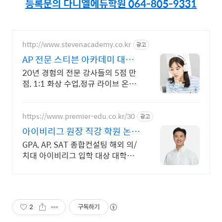
등록문의 다니엘에듀학원 064-805-9331
http://www.stevenacademy.co.kr
광고
AP 전문 스티븐 아카데미 대치
동 포함 세계 최고강사진
20년 경험의 전문 강사들의 5점 만
점, 1:1 화상 수업,정규 라이브 온라
인수업
https://www.premier-edu.co.kr/30
광고
아이비리그 원장 직강 학원 논문
컨설팅, USACO 강의
GPA, AP, SAT 종합컨설팅 해외 의/
치대 아이비리그 입학 대상 대학생
이 아닌 전문 강사진 (아이비리그 최
상위 스펙 의/약사등)
2
구독하기