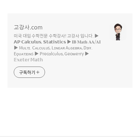
글
영
역
고강사.com
미국 대입 수학전문 수학강사! 고강사 입니다. ▶
𝗔𝗣 𝗖𝗮𝗹𝗰𝘂𝗹𝘂𝘀, 𝗦𝘁𝗮𝘁𝗶𝘀𝘁𝗶𝗰𝘀 ▶ 𝐈𝐁 𝐌𝐚𝐭𝐡 𝐀𝐀/𝐀𝐈
▶ Mᴜʟᴛɪ. Cᴀʟᴄᴜʟᴜꜱ, Lɪɴᴇᴀʀ Aʟɢᴇʙʀᴀ, Dɪғғ.
Eϙᴜᴀᴛɪᴏɴꜱ ▶ Precαlcυlυѕ, Geoмeтry ▶
𝔼𝕩𝕖𝕥𝕖𝕣 𝕄𝕒𝕥𝕙
구독하기