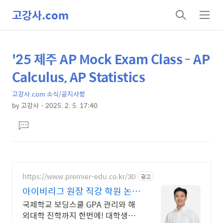
고강사.com
검
메
색
뉴
'25 제주 AP Mock Exam Class - AP
상
본
문
세
Calculus, AP Statistics
제
컨
목
고강사.com 소식/공지사항
텐
by
고강사
2025. 2. 5. 17:40
츠
본
댓
문
글
달
기
https://www.premier-edu.co.kr/30
광고
아이비리그 원장 직강 학원 논문
컨설팅, USACO 강의
국제학교 보딩스쿨 GPA 관리와 해
외대학 진학까지 한번에! 대학생이