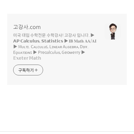
글
영
역
고강사.com
미국 대입 수학전문 수학강사! 고강사 입니다. ▶
𝗔𝗣 𝗖𝗮𝗹𝗰𝘂𝗹𝘂𝘀, 𝗦𝘁𝗮𝘁𝗶𝘀𝘁𝗶𝗰𝘀 ▶ 𝐈𝐁 𝐌𝐚𝐭𝐡 𝐀𝐀/𝐀𝐈
▶ Mᴜʟᴛɪ. Cᴀʟᴄᴜʟᴜꜱ, Lɪɴᴇᴀʀ Aʟɢᴇʙʀᴀ, Dɪғғ.
Eϙᴜᴀᴛɪᴏɴꜱ ▶ Precαlcυlυѕ, Geoмeтry ▶
𝔼𝕩𝕖𝕥𝕖𝕣 𝕄𝕒𝕥𝕙
구독하기