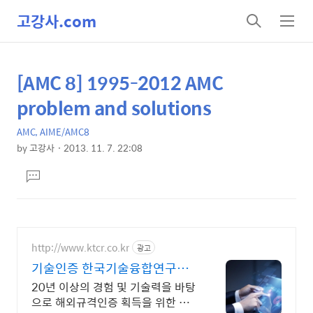
고강사.com
검
메
색
뉴
[AMC 8] 1995-2012 AMC
상
본
문
세
problem and solutions
제
컨
목
AMC, AIME/AMC8
텐
by
고강사
2013. 11. 7. 22:08
츠
본
댓
문
글
달
기
http://www.ktcr.co.kr
광고
기술인증 한국기술융합연구소
고객의 이익과 혜택을 우선!
20년 이상의 경험 및 기술력을 바탕
으로 해외규격인증 획득을 위한 최