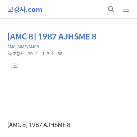
고강사.com
검
메
색
뉴
[AMC 8] 1987 AJHSME 8
상
본
문
세
AMC, AIME/AMC8
제
컨
by
고강사
2013. 11. 7. 21:58
목
본
텐
댓
문
츠
글
달
기
[AMC 8] 1987 AJHSME 8