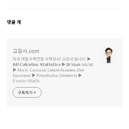
댓
댓글
개
글
영
역
고강사.com
미국 대입 수학전문 수학강사! 고강사 입니다. ▶
𝗔𝗣 𝗖𝗮𝗹𝗰𝘂𝗹𝘂𝘀, 𝗦𝘁𝗮𝘁𝗶𝘀𝘁𝗶𝗰𝘀 ▶ 𝐈𝐁 𝐌𝐚𝐭𝐡 𝐀𝐀/𝐀𝐈
▶ Mᴜʟᴛɪ. Cᴀʟᴄᴜʟᴜꜱ, Lɪɴᴇᴀʀ Aʟɢᴇʙʀᴀ, Dɪғғ.
Eϙᴜᴀᴛɪᴏɴꜱ ▶ Precαlcυlυѕ, Geoмeтry ▶
𝔼𝕩𝕖𝕥𝕖𝕣 𝕄𝕒𝕥𝕙
구독하기