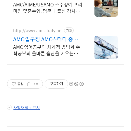
학 전문가들의 밀착관리
AMC/AIME/USAMO 소수정예 프리
미엄 맞춤수업, 명문대 출신 강사진,
매년 AIME/USAMO 진출자 배출,
검증된 관리와 강의력, INSPIRICA
http://www.amcstudy.net
광고
AMC 압구정 AMC스터디 중등.
고등내신/ 영재원 /
AMC 영어공부의 체계적 방법과 수
학공부의 올바른 습관을 키우는
AMC학원입니다.
공감
구독하기
사업자 정보 표시