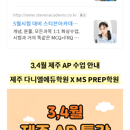
http://www.stevenacademy.co.kr
광고
5월시험 대비 스티븐아카데미
대치동 포함 세계 최고강사진
개념, 문풀, 모든과목 1:1 화상수업,
시험과 거의 똑같은 MCQ+FRQ 문
제
3,4월 제주 AP 수업 안내
제주 다니엘에듀학원 X MS PREP학원