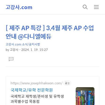
고강사.com
검
메
색
뉴
[ 제주 AP 특강 ] 3,4월 제주 AP 수업
상
본
문
세
안내 @다니엘에듀
제
컨
목
고강사.com 소식/공지사항
텐
by
고강사
2024. 1. 19. 15:27
츠
본
댓
문
글
달
기
https://www.josephhakwon.com/
광고
국제학교/유학 전문학원
국제학교 재학생/준비생 및 유학생
과목별수업 목동점