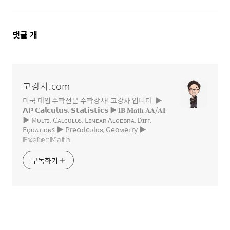
댓
댓글
개
글
영
역
고강사.com
미국 대입 수학전문 수학강사! 고강사 입니다. ▶
𝗔𝗣 𝗖𝗮𝗹𝗰𝘂𝗹𝘂𝘀, 𝗦𝘁𝗮𝘁𝗶𝘀𝘁𝗶𝗰𝘀 ▶ 𝐈𝐁 𝐌𝐚𝐭𝐡 𝐀𝐀/𝐀𝐈
▶ Mᴜʟᴛɪ. Cᴀʟᴄᴜʟᴜꜱ, Lɪɴᴇᴀʀ Aʟɢᴇʙʀᴀ, Dɪғғ.
Eϙᴜᴀᴛɪᴏɴꜱ ▶ Precαlcυlυѕ, Geoмeтry ▶
𝔼𝕩𝕖𝕥𝕖𝕣 𝕄𝕒𝕥𝕙
구독하기