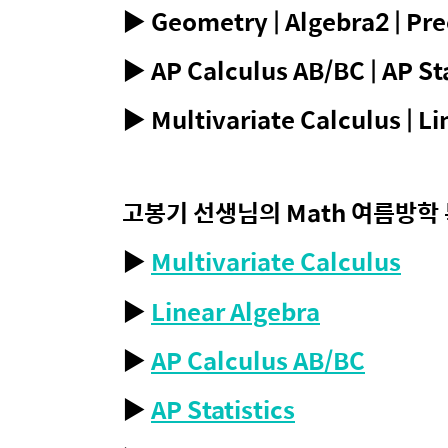
▶
Geometry | Algebra2 | Pr
▶ AP Calculus AB/BC | AP Sta
▶ Multivariate Calculus | Li
고봉기 선생님의 Math 여름방학
▶
Multivariate Calculus
▶
Linear Algebra
▶
AP Calculus AB/BC
▶
AP Statistics