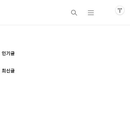
검
메
색
뉴
추
인기글
가
정
최신글
보