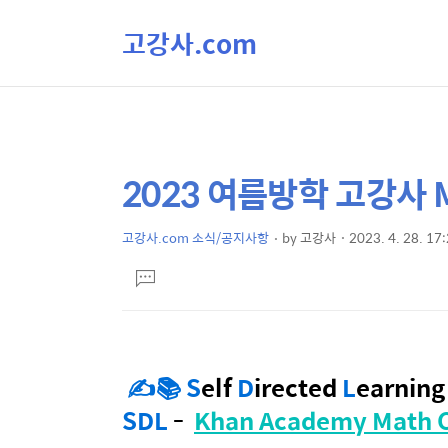
고강사.com
2023 여름방학 고강사 
상
본
문
세
제
고강사.com 소식/공지사항
by
고강사
2023. 4. 28. 17
컨
본
목
텐
댓
문
글
츠
달
기
✍📚
S
elf
D
irected
L
earning
SDL
-
Khan Academy Mat