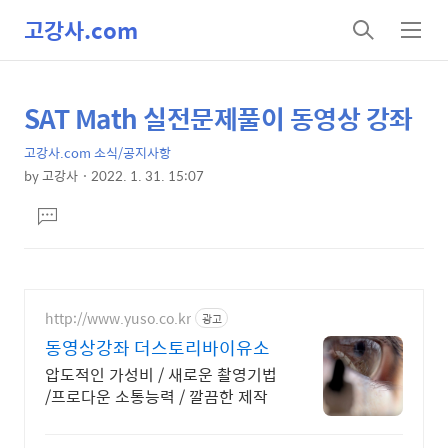
고강사.com
검
메
색
뉴
SAT Math 실전문제풀이 동영상 강좌
상
본
문
세
고강사.com 소식/공지사항
제
컨
by
고강사
2022. 1. 31. 15:07
목
본
텐
댓
문
츠
글
달
기
http://www.yuso.co.kr
광고
동영상강좌 더스토리바이유소
압도적인 가성비 / 새로운 촬영기법
/프로다운 소통능력 / 깔끔한 제작