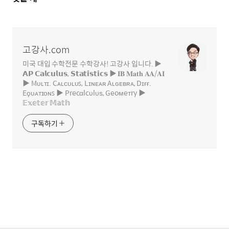
글
영
역
고강사.com
미국 대입 수학전문 수학강사! 고강사 입니다. ▶
𝗔𝗣 𝗖𝗮𝗹𝗰𝘂𝗹𝘂𝘀, 𝗦𝘁𝗮𝘁𝗶𝘀𝘁𝗶𝗰𝘀 ▶ 𝐈𝐁 𝐌𝐚𝐭𝐡 𝐀𝐀/𝐀𝐈
▶ Mᴜʟᴛɪ. Cᴀʟᴄᴜʟᴜꜱ, Lɪɴᴇᴀʀ Aʟɢᴇʙʀᴀ, Dɪғғ.
Eϙᴜᴀᴛɪᴏɴꜱ ▶ Precαlcυlυѕ, Geoмeтry ▶
𝔼𝕩𝕖𝕥𝕖𝕣 𝕄𝕒𝕥𝕙
구독하기