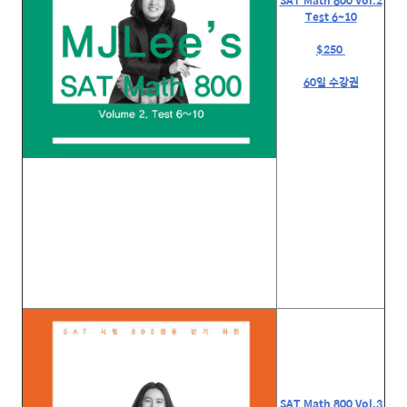
SAT Math 800 Vol.2
Test 6~10
$250
60일 수강권
SAT Math 800 Vol.3