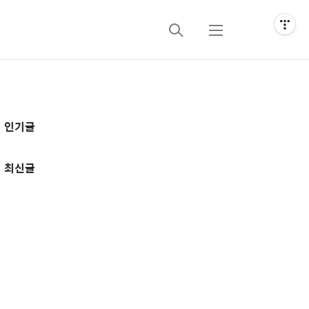
검
메
색
뉴
추
인기글
가
정
최신글
보