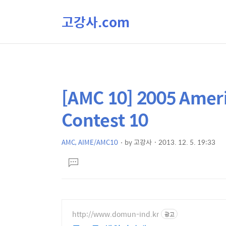
고강사.com
[AMC 10] 2005 Amer
상
본
문
세
Contest 10
제
컨
목
텐
AMC, AIME/AMC10
by
고강사
2013. 12. 5. 19:33
본
츠
댓
문
글
달
기
http://www.domun-ind.kr
광고