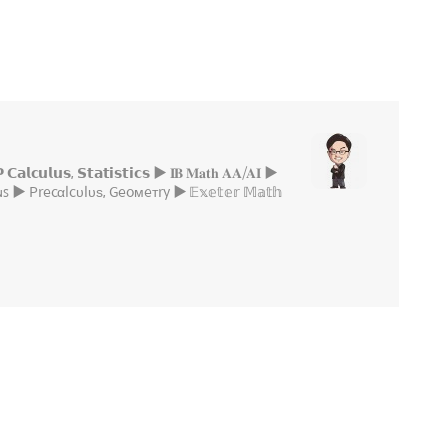
 𝗦𝘁𝗮𝘁𝗶𝘀𝘁𝗶𝗰𝘀 ▶ 𝐈𝐁 𝐌𝐚𝐭𝐡 𝐀𝐀/𝐀𝐈 ▶
 ▶ Precαlcυlυѕ, Geoмeтry ▶ 𝔼𝕩𝕖𝕥𝕖𝕣 𝕄𝕒𝕥𝕙