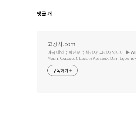
댓
댓글
개
글
영
역
고강사.com
미국 대입 수학전문 수학강사! 고강사 입니다. ▶ 𝗔𝗣 𝗖𝗮𝗹𝗰𝘂𝗹𝘂𝘀,
Mᴜʟᴛɪ. Cᴀʟᴄᴜʟᴜꜱ, Lɪɴᴇᴀʀ Aʟɢᴇʙʀᴀ, Dɪғғ. Eϙᴜᴀᴛɪᴏɴꜱ
구독하기