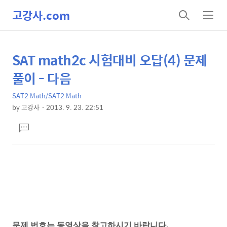
고강사.com
검
메
색
뉴
SAT math2c 시험대비 오답(4) 문제
상
본
문
세
풀이 - 다음
제
컨
목
SAT2 Math/SAT2 Math
텐
by
고강사
2013. 9. 23. 22:51
츠
본
댓
문
글
달
기
문제 번호는 동영상을 참고하시기 바랍니다.