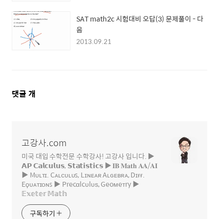
SAT math2c 시험대비 오답(3) 문제풀이 - 다
음
2013.09.21
댓
댓글
개
글
영
역
고강사.com
미국 대입 수학전문 수학강사! 고강사 입니다. ▶
𝗔𝗣 𝗖𝗮𝗹𝗰𝘂𝗹𝘂𝘀, 𝗦𝘁𝗮𝘁𝗶𝘀𝘁𝗶𝗰𝘀 ▶ 𝐈𝐁 𝐌𝐚𝐭𝐡 𝐀𝐀/𝐀𝐈
▶ Mᴜʟᴛɪ. Cᴀʟᴄᴜʟᴜꜱ, Lɪɴᴇᴀʀ Aʟɢᴇʙʀᴀ, Dɪғғ.
Eϙᴜᴀᴛɪᴏɴꜱ ▶ Precαlcυlυѕ, Geoмeтry ▶
𝔼𝕩𝕖𝕥𝕖𝕣 𝕄𝕒𝕥𝕙
구독하기