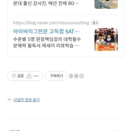
문대 출신 강사진, 매년 전체 80%이
상 5점자 배출, 검증된 관리와 강의
력, INSPIRICA
https://blog.naver.com/nbusconsulting
광고
아이비리그전문 고득점 SAT
MIT 하버드 합격 리딩전문
수준별 5명 원장책임강의 대학필수
문해력 필독서 에세이 리뷰학습 기
출지문 분석력전문
공감
구독하기
사업자 정보 표시