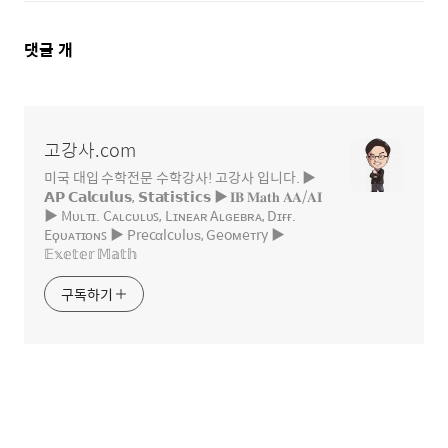
댓
댓글
개
글
영
역
고강사.com
미국 대입 수학전문 수학강사! 고강사 입니다. ▶
𝗔𝗣 𝗖𝗮𝗹𝗰𝘂𝗹𝘂𝘀, 𝗦𝘁𝗮𝘁𝗶𝘀𝘁𝗶𝗰𝘀 ▶ 𝐈𝐁 𝐌𝐚𝐭𝐡 𝐀𝐀/𝐀𝐈
▶ Mᴜʟᴛɪ. Cᴀʟᴄᴜʟᴜꜱ, Lɪɴᴇᴀʀ Aʟɢᴇʙʀᴀ, Dɪғғ.
Eϙᴜᴀᴛɪᴏɴꜱ ▶ Precαlcυlυѕ, Geoмeтry ▶
𝔼𝕩𝕖𝕥𝕖𝕣 𝕄𝕒𝕥𝕙
구독하기