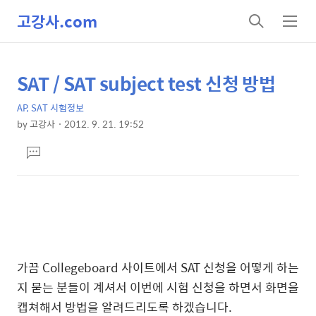
고강사.com
검
메
색
뉴
SAT / SAT subject test 신청 방법
상
본
문
세
AP, SAT 시험정보
제
컨
by
고강사
2012. 9. 21. 19:52
목
본
텐
댓
문
츠
글
달
기
가끔 Collegeboard 사이트에서 SAT 신청을 어떻게 하는
지 묻는 분들이 계셔서 이번에 시험 신청을 하면서 화면을
캡쳐해서 방법을 알려드리도록 하겠습니다.